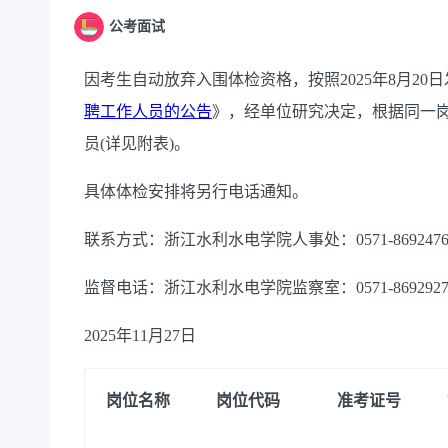
公考面试
因考生自动放弃入围体检资格，按照
2025
年
8
月
20
日
聘工作人员的公告
》，经单位研究决定，根据同一
员
(
详见附表
)
。
具体体检安排将另行电话通知。
联系方式：浙江水利水电学院人事处：
0571-869247
监督电话：浙江水利水电学院监察室：
0571-869292
2025
年
11
月
27
日
岗位名称
岗位代码
准考证号