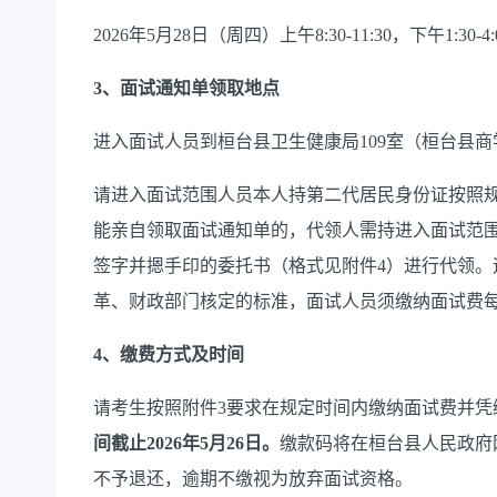
2026年
5
月
2
8
日（周四）上午
8:30-11:30，下午
1:30-4
3、
面试通知单领取地点
进入面试人员到桓台县卫生健康局
1
09室（桓台县商
请进入面试范围人员本人持第二代居民身份证按照
能亲自领取面试通知单的，代领人需持进入面试范
签字并摁手印的委托书（格式见附件
4
）进行代领。
革、财政部门核定的标准，
面试人员须缴纳面试费
4、缴费方式及时间
请考生按照附件
3要求在规定时间内缴纳面试费并
间截止
2026
年
5
月
26日。
缴款码将在桓台县人民政府
不予退还，逾期不缴视为放弃面试资格。