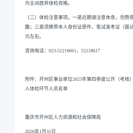
为主动放弃体检资格。
（二）体检注意事项。
一是近期请注意休息，勿熬
腹；三是须携带本人身份证原件、笔试准考证（面
元左右。
咨询电话：
023-52218661
，
52218617
附件：开州区事业单位
2025
年第四季度公开（考核
入体检环节人员名单
重庆市开州区人力资源和社会保障局
2026
年
1
月
31
日