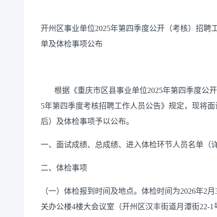
开州区事业单位
2025
年第四季度公开（考核）招聘
单及体检事项公布
根据《重庆市区县事业单位
2025
年第四季度公开
5
年第四季度考核招聘工作人员公告》规定，现将面
后）及体检事项予以公布。
一、面试成绩、总成绩、进入体检环节人员名单
（
二、体检事项
（一）体检报到时间及地点。
体检时间为
2026
年
2
月
关办公楼
4
楼大会议室（开州区汉丰街道月潭街
22-1