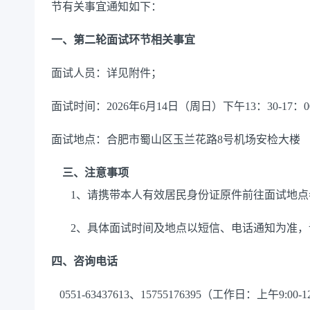
节有关事宜通知如下：
一、第二轮面试环节相关事宜
面试人员：详见附件；
面试时间：
2026年
6
月
1
4
日（周
日
）
下午
13：30-17：
面试地点
：
合肥市蜀山区玉兰花路
8号机场安检大楼
三、
注意事项
1、
请携带本人有效居民身份证原件前往面试地点
2、具体面试时间及地点以短信、电话通知为准
四
、咨询电话
0551-63437613、15755176395
（工作日：上午
9
:00-