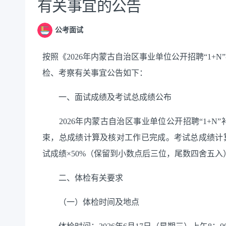
有关事宜的公告
公考面试
按照《
2026
年内蒙古自治区事业单位公开招聘
“1+N”
检、考察有关事宜公告如下：
一、面试成绩及考试总成绩公布
2026
年内蒙古自治区事业单位公开招聘“
1+N
”
束，总成绩计算及核对工作已完成。考试总成绩计
试成绩
×50%
（保留到小数点后
三
位，尾数四舍五入
二、
体检有关
要求
（一）
体检时间及地点