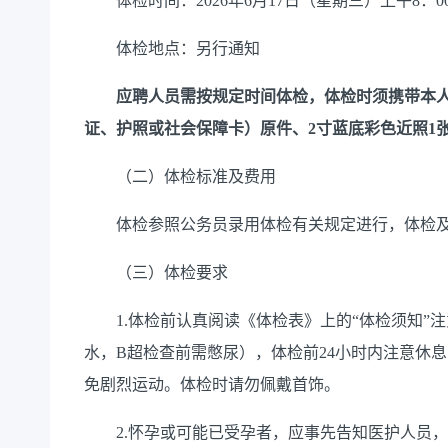
体检时间：
2026
年
6
月
17
日（星期
三
）
上
午
8
：
0
体检地点：另行通知
应聘人员需按规定时间
体检
，
体检
时须携带本
证、护照或社会保障卡）原件、
2
寸蓝底彩色近照
1
（
二
）体检标准及费用
体检参照公务员录用体检有关规定进行
，
体检
（
三
）体检要求
1.
体检前认真阅读《体检表》上的
“
体检须知
”
注
水，
B
超检查前需憋尿），体检前
24
小时内注意休息
免剧烈运动。体检时请勿佩戴首饰。
2.
怀孕或可能已受孕者，
应
事先告知医护人员，