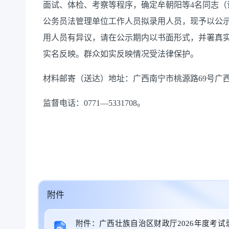
面试、体检、考察等程序，确定
牟朝阳
等
4
名同志（
公务员法管理单位工作人员
拟录用
人员
，现予以公
用人员有异议，请在公示期内以书面形式，并署真
实名反映。群众如实反映情况受法律保护。
材料邮寄（送达）地址：广西南宁市桃源路
69号广
监督电话：
0771—53317
08
。
附件
附件：广西壮族自治区财政厅2026年度考