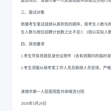
面试地点：清镇市第一人民医院
医共体
暗流分院
行
三、面试对象
依据考生笔试成绩从高到低的顺序，按考生人数与
生人数与岗位招聘计划数之比
不足
3
：
1
则以实际人
四、其他要求
1.
考生凭有效居民身份证原件（含有效期内的临时身
2.
考生须服从候考室工作人员及联络人员安排，严格
清镇市第一人民医院
医共体暗流分院
2026
年
5
月
2
9
日