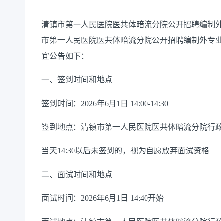
清镇市第一人民医院
医共体暗流分院公开
招聘编制
市第一人民医院医共体暗流分院公开招聘编制外专
宜公告如下：
一、签到时间和地点
签到时间：
2026
年
6
月
1
日
14
:
00
-
14
:
3
0
签到地点：清镇市第一人民医院
医共体暗流分院
行
当天
14
:
3
0
以后未签到的，视为自愿放弃面试资格
二、面试时间和地点
面试时间：
2026
年
6
月
1
日
14
:
4
0
开始