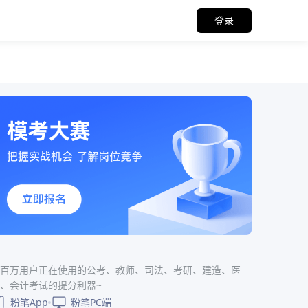
登录
百万用户正在使用的公考、教师、司法、考研、建造、医
、会计考试的提分利器~
粉笔App
粉笔PC端