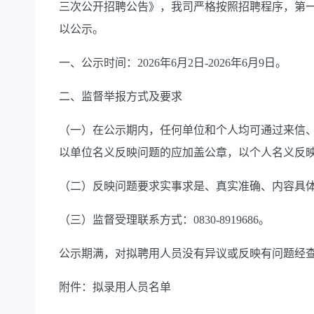
三次公开招聘公告》，我司严格按照招聘程序，
第
以公示。
一、
公示时间
：
2026
年
6
月
2
日
-
2026
年
6
月
9
日。
二、
监督举报方式及要求
（
一
）
在公示期内，任何单位和个人均可通过来信
以单位名义反映问题的应加盖公章，以个人名义反
（
二
）
反映问题要求实事求是、真实准确、内容具
（
三
）
监督受理联系方式
：
0830-8919
686
。
公示期满，对拟聘用人员没有异议或反映有问题经
附件：拟录用人员名单