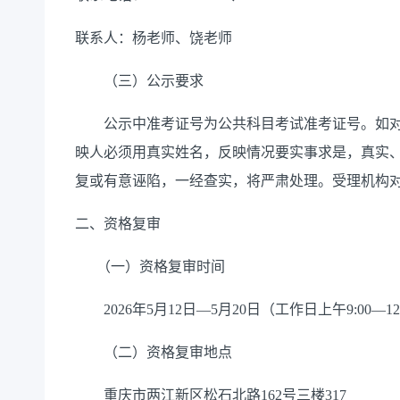
联系人：
杨老师、
饶老师
（三）公示要求
公示中准考证号为公共科目考试准考证号。如
映人必须用真实姓名，反映情况要实事求是，真实
复或有意诬陷，一经查实，将严肃处理。受理机构
二、资格复审
（一）资格复审时间
2026年
5
月
12
日
—
5
月
20
日（工作日上午9:00
—
1
（二）资格复审地点
重庆市
两江新区松石北路
162号三楼
317