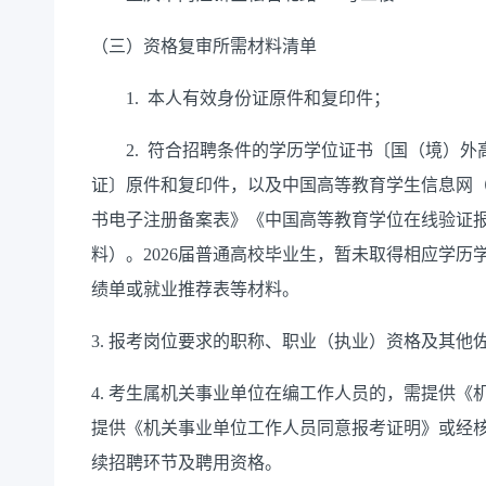
（三）资格复审所需材料清单
1.
本人有效身份证
原件和复印件
；
2.
符合招聘条件的学历学位证书
〔国（境）外
证〕
原件
和
复印件，
以及
中国高等教育学生信息网（http
书电子注册备案表》《中国高等教育学位在线验证
料）
。
2026
届普通高校毕业生，暂未取得相应学
历
绩单或就业推荐表等材料
。
3.
报考岗位要求的职称、职业（执业）资格及其他
4.
考生属机关事业单位在编工作人员的，需提供《
提供《机关事业单位工作人员同意报考证明》或经
续招聘环节及聘用资格。