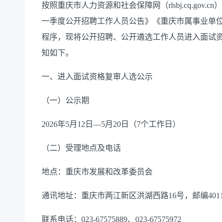
按照重庆
市
人力资源和社会保障网（rlsbj.cq.gov.
一季度公开招聘工作人员公告》《重庆市属事业单位
程序，现将公开招聘、公开遴选工作人员
进入面试
知如下
。
一、进入面试资格复审人选公示
（一）公示期
2026年
5
月
12
日
—
5
月
20
日（7个工作日）
（二）受理地点及电话
地点：重庆市发展和改革委员会
通讯地址：重庆市两江新区洪湖西路
16号，邮编4011
联系电话：023-67
575889
、
023-6757
5972