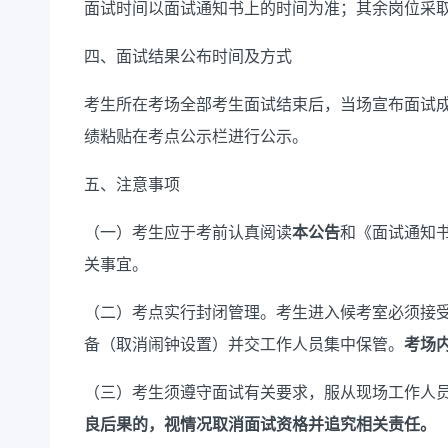
面试时间以面试通知书上的时间为准；其余岗位采取
四、面试结果公布时间及方式
考生所在考场全部考生面试结束后，当场宣布面试
绩粘贴在考点公示栏进行公示。
五、注意事项
（一）考生应于考前认真阅读
本公告
和《面试通知
关事宜。
（二）考点实行封闭管理。考生进入候考室必须接
备（取消闹钟设置）并交工作人员集中保管。
考场
（三）考生须遵守面试有关要求，服从现场工作人
良后果的，视情况取消面试资格并追究相关责任。