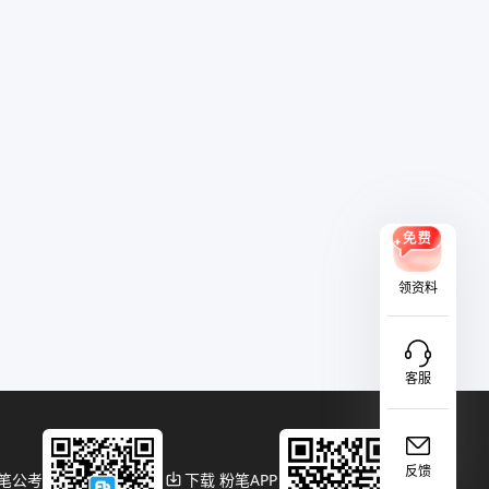
领资料
客服
反馈
粉笔公考
下载 粉笔APP