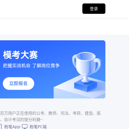
登录
百万用户正在使用的公考、教师、司法、考研、建造、医
、会计考试的提分利器~
粉笔App
粉笔PC端