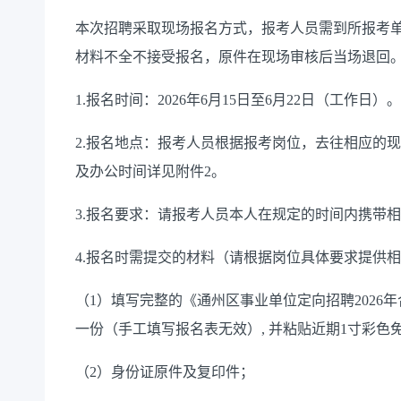
本次招聘采取现场报名方式，报考人员需到所报考
材料不全
不接受报名，原件在现场审核后当场退回
1.报名时间：
2026
年
6
月
15
日至
6
月
22
日
（工作日）
。
2.报名地点：报考人员根据报考岗位，去往相应的
及办公时间详见附件2。
3.报名要求：请报考人员本人在规定的时间内携带
4.报名时需提交的材料（请根据岗位具体要求提供
（
1）填写完整的《通州区事业单位定向招聘
2026
年
一份（手工填写报名表无效）, 并粘贴近期1寸彩
（
2）身份证原件及复印件；