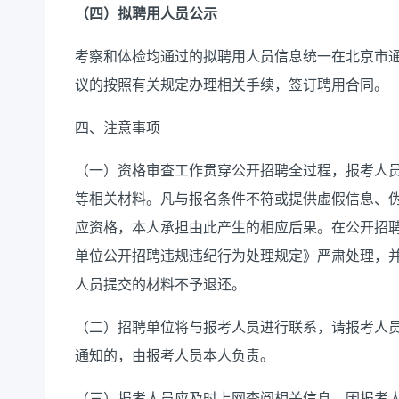
（四）拟聘用人员公示
考察和体检均通过的拟聘用人员信息统一在北京市
议的按照有关规定办理相关手续，签订聘用合同。
四、
注意事项
（
一
）资格审查工作贯穿公开招聘全过程，
报考人
等相关材料。凡与报名条件不符或提供虚假信息、
应资格，本人承担由此产生的相应后果。在公开招
单位公开招聘违规违纪行为处理规定》严肃处理，
人员
提交的材料不予退还。
（
二
）
招聘单位将与
报考人员
进行联系，请
报考人
通知的，由
报考人员
本人负责。
（
三
）
报考人员
应及时上网查阅相关信息，因
报考