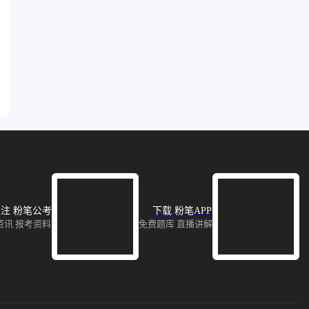
注 粉笔公考
下载 粉笔APP
资讯 报考资料
免费题库 直播讲解