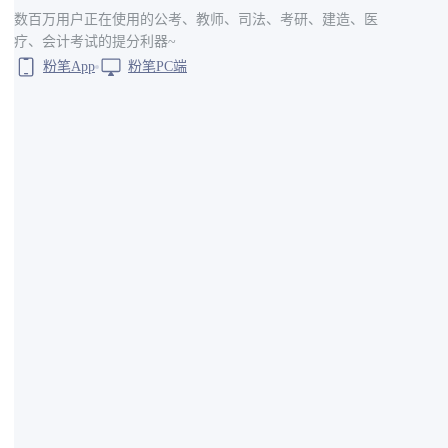
数百万用户正在使用的公考、教师、司法、考研、建造、医
疗、会计考试的提分利器~
粉笔App
粉笔PC端
备注