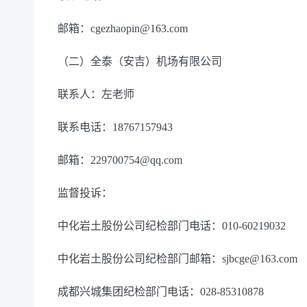
邮箱：
cgezhaopin@163.com
（二）全泰（安吉）机场有限公司
联系人：左老师
联系电话：18767157943
邮箱：
229700754@qq.com
监督投诉：
中化岩土股份公司纪检部门电话：010-60219032
中化岩土股份公司纪检部门邮箱：sjbcge@163.com
成都兴城集团纪检部门电话：028-85310878