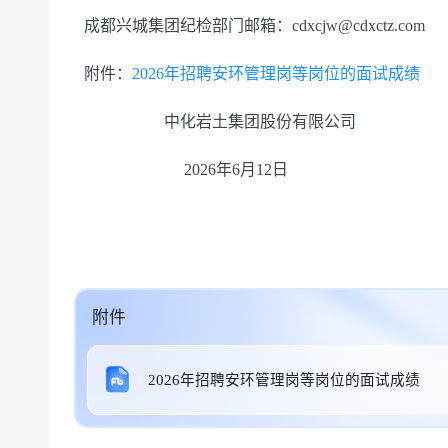
成都兴城集团纪检部门邮箱：cdxcjw@cdxctz.com
附件：
2026年招聘安环管理岗等岗位的面试成绩
中化岩土集团股份有限公司
2026年6月12日
附件
2026年招聘安环管理岗等岗位的面试成绩