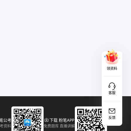
领资料
客服
反馈
粉笔公考
下载 粉笔APP
报考资料
免费题库 直播讲解