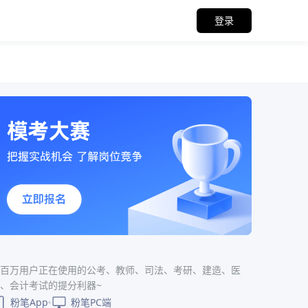
登录
百万用户正在使用的公考、教师、司法、考研、建造、医
、会计考试的提分利器~
粉笔App
粉笔PC端