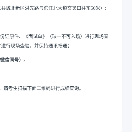
水县城北新区洪先路与滨江北大道交叉口往东
50
米）
;
身份证原件、
《
面试单
》
（
缺一不可入场
）进行现场查
件进行现场查验
，
并保持通讯畅通；
微信同号）
。
00，请考生
扫描下面二维码进行成绩查询。