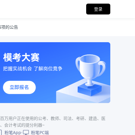
登录
事项的公告
百万用户正在使用的公考、教师、司法、考研、建造、医
、会计考试的提分利器~
粉笔App
粉笔PC端