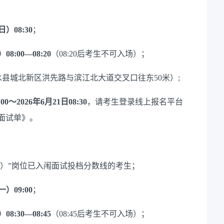
期日）
0
8
:
3
0
；
08:
00—
08:
20
（
08:20后
考生不可入场
）
；
水县城北新区洪先路与滨江北大道交叉口往东
50
米）
;
:00～2026年6月21日08:
3
0
，请考生登录线上报名平台
面试单
》
。
理级）”岗位已入闱面试投档分数线的考生；
期一）
0
9
:
0
0
；
08:
30—
08:
45
（
08:45后
考生不可入场
）
；