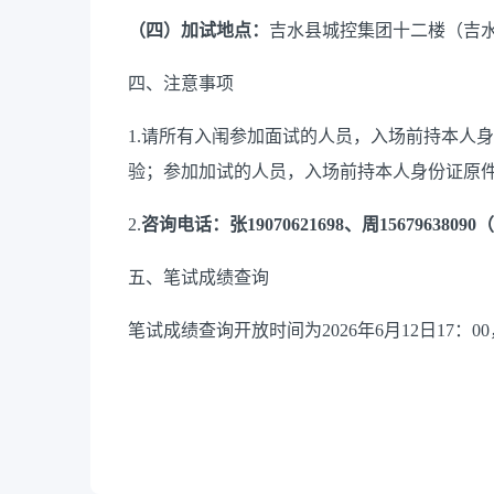
（
四
）
加试
地点：
吉水县城控集团
十二
楼（吉
四、
注意事项
1.请所有入闱参加面试的人员，入场前持本人
验
；
参加
加
试的人员，入场前持本人身份证原
2.
咨询电话：
张
19070621698
、周
15679638090
（
五、笔试成绩查询
笔试成绩查询开放时间为
2026年6月12日17：