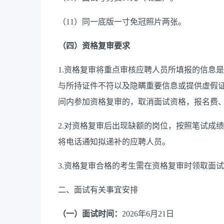
（
11
）
同一底版
一寸免冠照片两张。
（四）资格复审要求
1.
资格复审将重点审核应聘人员所填报的信息是
与所持证件不符以及隐瞒重要信息或提供虚假
间内参加资格复审的，取消面试资格，报名费
2.
对资格复审后出现缺额的岗位，按照笔试成绩
将电话通知拟递补的
应聘
人员。
3.资格复审合格的考生需在资格复审时领取面
二、面试有关事宜安排
（一）面试时间：
202
6
年
6
月
21
日