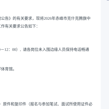
聘
公告
》的有关要求，现将
2026
年赤峰市克什克腾旗中
工作有关要求公告如下：
0－12：00）,
请各岗位未入围边缘人员保持电话畅通
学体育馆。
卡）原件和复印件（报名与参加笔试、面试所使用证件必