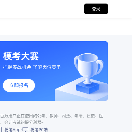
登录
百万用户正在使用的公考、教师、司法、考研、建造、医
、会计考试的提分利器~
粉笔App
粉笔PC端