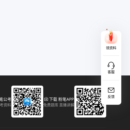
领资料
客服
反馈
粉笔公考
下载 粉笔APP
报考资料
免费题库 直播讲解