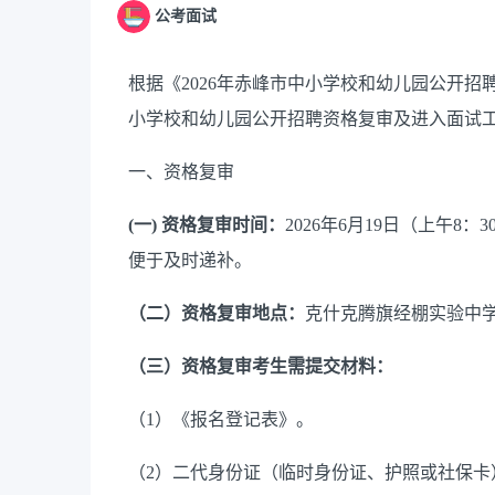
公考面试
根据《
2026
年
赤峰市中小学校和幼儿园公开招
小学校和幼儿园公开招聘资格复审及进入面试
一、资格复审
(
一
)
资格复审时间：
2026年
6
月
19
日（上午
8：3
便于及时递补。
（二
）
资格复审地点：
克什克腾旗
经棚
实验
中
（三）
资格复审考生需提交材料：
（
1）《报名登记表》
。
（
2）二代身份证（临时身份证、护照或社保