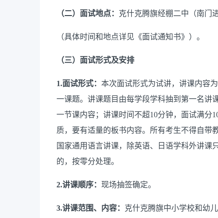
（二）
面试地点：
克什克腾旗
经棚二中
（南门
（具体时间和地点详见《面试通知书》）。
（三）面试形式及安排
1.面试形式：
本次面试形式为试讲，讲课内容为
一课题。讲课题目由每学段学科抽到第一名讲
一节课内容；讲课时间不超10分钟，面试满分
质，要有适量的板书内容。所有考生不得自带
国家通用语言讲课，除英语
、日语
学科外讲课
的，按零分处理。
2.讲课顺序：
现场
抽签确定。
3.讲课范围、内容：
克什克腾旗中小学校和幼儿