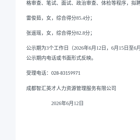
格审查、
笔试、
面试、
政治审查、
体检等程序，
拟
雷俊茹，女，综合得分
85.4
分；
张遥瑶，女，综合得分
82.8
分；
公示
期为
3
个工作日
（
202
6
年
6
月
12
日
，
6
月
15
日至
6
公示期
内电话或书面形式
反映
。
受理
电话：
028-83159971
成都智汇英才人力资源管理服务有限公司
2026
年
6
月
12
日