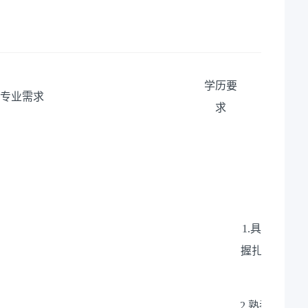
学历要
专业需求
岗
求
（一
1.具有信息
握扎实的计算
识，具
2.熟悉Lin