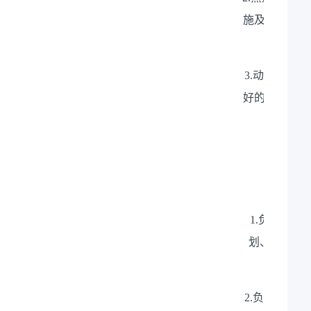
施及主流算力
排查
3.动手能力
好的沟通表达
1.负责算
划、建设、
2.负责算力