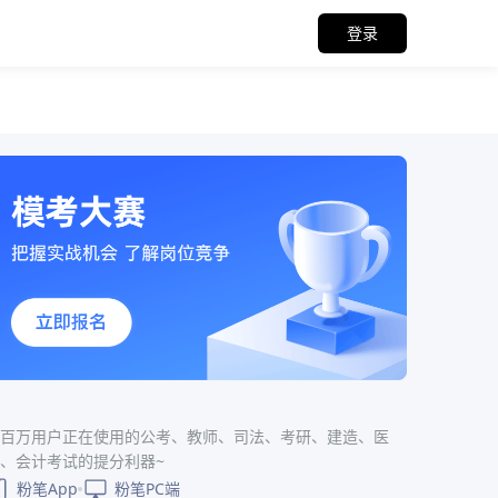
登录
百万用户正在使用的公考、教师、司法、考研、建造、医
、会计考试的提分利器~
粉笔App
粉笔PC端