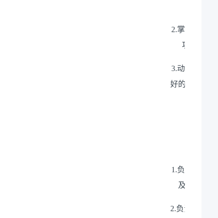
识，具
2.掌握网络
攻防演练
3.动手能力
好的沟通表达
1.负责网络
及时响应各
2.负责网络