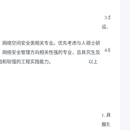
理及集
3.负责算
设、部署、监
、网络空间安全类相关专业。优先考虑与人
硕士研
4.组织培
、网络安全管理方向相关性强的专业，且具
究生及
础和较强的工程实践能力。
以上
（二
1. 具有信
握扎实的计算