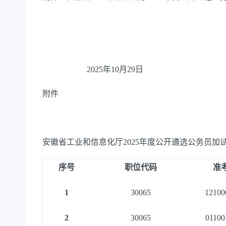
2025
年
10
月
29
日
附件
安徽省
工业和信息化厅
2025
年度
公开遴选公务员
加
序号
职位代码
准
1
30065
12100
2
30065
01100