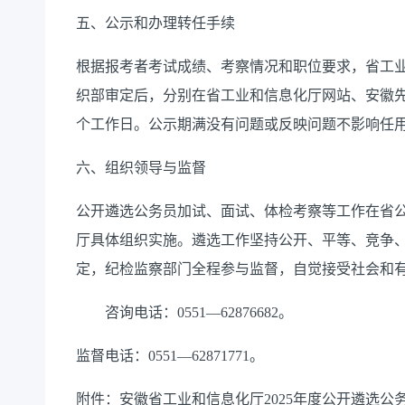
五、公示和办理转任手续
根据报考
者
考试成绩、考察情况和职位要求，省
工
织部
审定后，
分别
在
省工业和信息化厅
网站
、
安徽
个工作日。
公示期满没有问题或反映问题不影响
任
六、
组织领导与监督
公开遴选公务员
加试、
面试
、体检考察
等
工作在省
厅
具体
组织实施。遴选工作坚持公开、平等、竞争
定
，
纪检
监察部门
全程参与监督，
自觉
接受社会和
咨询电话：
0551—62876682
。
监督电话：
0551—
62871771
。
附件：
安徽省
工业和信息化厅
2025
年度
公开遴选公