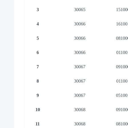
3
30065
15100
4
30066
16100
5
30066
08100
6
30066
01100
7
30067
09100
8
30067
01100
9
30067
05100
10
30068
09100
11
30068
08100