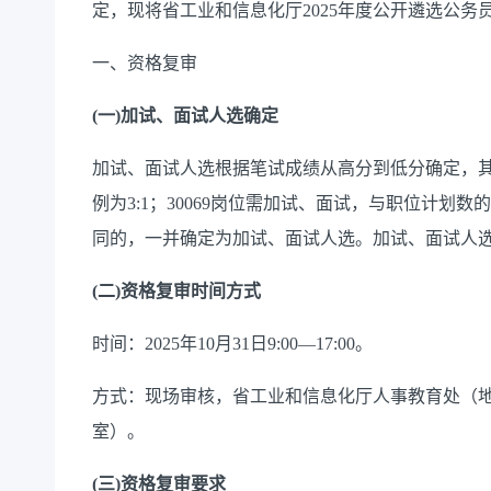
定，
现将
省
工业和信息化厅
20
2
5
年
度
公开遴选公务
一、
资格复审
(
一
)
加试、
面试人选确定
加试、
面试人选根据笔试成绩从高分到低分确定，
例为
3:1
；
30069
岗位需加试、面试，与职位计划数的
同的，一并确定为
加试、
面试人选。
加试、
面试人
(
二
)
资格复审时间
方式
时间：
202
5
年
1
0
月
31
日
9:00—17:00
。
方式：现场审核，省工业和信息化厅人事教育处（
室）。
(
三
)
资格复审要求