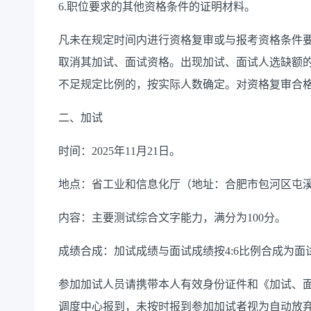
6.
职位要求的其他资格条件
的证明材料。
凡未在规定时间内进行资格复审或与报考资格条件
取消其
加试、
面试资格。
出现
加试、
面试人选缺额
不足规定比例的，按实际人数确定。
对资格复审合
二、
加试
时间：
20
2
5
年
11
月
21
日
。
地点：
省
工业和信息化厅
（
地址：
合肥市包河区屯
内容：
主要测试
综合文字能力
，满分为
100
分。
成绩合成：加试成绩
与面试成绩按
4:6
比例合成为面
参加
加试
人员请携带本人有效身份证
件
和
《
加试、
调度中心
报到，未按时报到参加
加
试者视为自动放