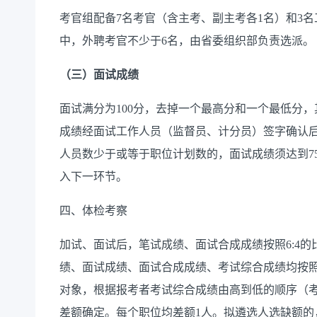
考官组配备
7
名考官（含主考、副主考各
1
名）和
3
名
中，
外聘考官不少于
6
名
，
由省委组织部负责选派。
（三）面试成绩
面试满分为
100
分，去掉一个最高分和一个最低分，
成绩经面试工作人员（监督员、计分员）签字确认
人员数少于或等于职位计划数的，面试成绩须达到
7
入下一环节。
四、
体检
考察
加试、
面试后，笔试成绩、面试合成成绩按照
6:4
的
绩、面试成绩、面试合成成绩、考试综合成绩
均
按
对象
，
根据
报考者
考试综合成绩由高到低的顺序（
差额确定。每个职位均差额
1
人。
拟遴选人选缺额
的