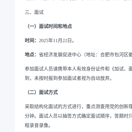
三
、面试
（一）面试时间
和地点
时间：
2025
年
11
月
22
日
。
地点：
省经济发展促进中心
（地址：
合肥市包河区
参加面试人员请携带本人有效身份证
件
和
《
加试、
到，未按时报到参加面试者视为自动放弃。
（二）面试方式
采取结构化面试的方式进行，
重点测查用
党的创新
分钟。
面试人员
以抽签方式确定面试顺序
，
答题时
程录音录像。