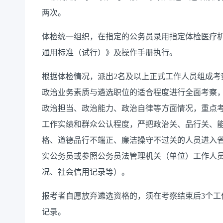
两次。
体检统一组织
，
在
指定的
公务员录用
指定体检
医疗
通用标准（试行）》及操作手册执行。
根据体检情况，
派出
2
名及以上正式工作人员组成考
政治业务素质与遴选职位的适
合
程度进行全面考察
政治担当、政治能力、政治自律等方面情况，重点
工作实绩和群众公认程度，
严把政治关、品行关、
格
、道德品行不端正、廉洁操守不过关的人员进入
实公务员或参照公务员法管理机关（单位）工作人
况、
社会信用
记录等）。
报考者
自愿放弃遴选资格的，须在考察结束后
3
个工
记录。