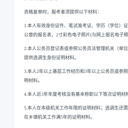
资格复审时，
报考者
须提供以下材料
：
1.
本人
有效身份证
件
、笔试准考证、学历
（
学位
）
证
公章的报名表，
2
寸彩色
电子
照片
(
与网上报名电子
2.
本人
公务员登记表
或
参照公务员法管理机关（单位
提供选调生身份证明材料。
3.
本人
2
年以上基层工作经历和
3
年以上公务员或参照
明材料
。
4
.
本人近
3
年
年度考核
没有基本
称职以
下
等次证明材
5
.
本人在本级机关工作年限的证明材料；选调生还需
在乡镇机关工作满
5
年的证明材料。