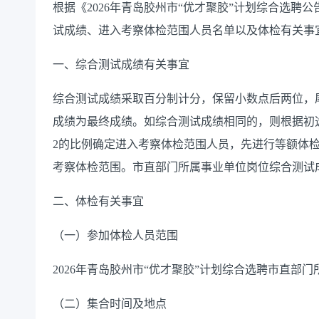
根据《
2026
年青岛胶州市
“
优才聚胶
”
计划综合选聘公
试成绩、进入考察体检范围人员名单以及体检有关事
一、综合测试成绩有关事宜
综合测试成绩采取百分制计分，保留小数点后两位，
成绩为最终成绩。如综合测试成绩相同的，则根据初
2
的比例确定进入
考察
体检范围人员，先进行等额体
考察
体检范围。
市直部门所属事业单位岗位
综合测试
二、体检有关事宜
（一）参加体检人员范围
2026
年青岛胶州市
“
优才聚胶
”
计划综合选聘市直部门
（二）集合时间及地点