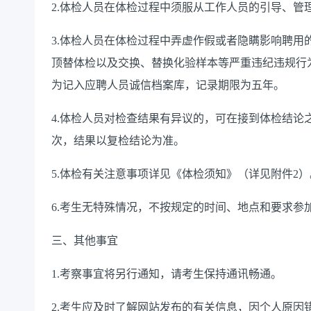
2.
体检人员在体检过程中须服从工作人员的引导、管
3.
体检人员在体检过程中弄虚作假或者隐瞒影响聘用
顶替体检以及交换、替换化验样本等严重违纪违规行
为记入应聘人员诚信档案库，记录期限为五年。
4.
体检人员对检查结果有异议的，可在接到体检结论
次，结果以复检结论为准。
5.
体检有关注意事项详见《体检须知》（详见附件
2
）
6.
考生无特殊情况，不按规定的时间、地点和要求参
三、其他事宜
1.
考察事宜将另行通知，请考生保持通讯畅通。
2.
考生应及时了解网站发布的有关信息，因个人原因