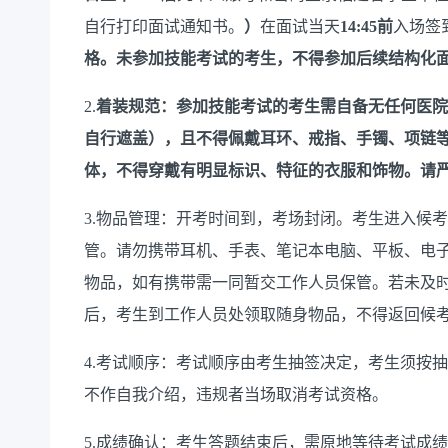
自行打印面试通知书。
）
在面试当天
14:45
前
入场签
格。
未参加技能考试的考生，不得参加后续结构化
2.
着装
规范
：
参加
技能考试
的
考生
需自备
无
任何医院
自行遮盖）
，
且
不得佩戴耳环、戒指、手镯、项链
体，不得穿戴有明显标识、特征的衣服和饰物
。
请
3.物品管理：开考时间到，考场封闭。考生进入候
管。请勿携带耳机、手表、笔记本电脑、平板、电
物品，如有携带需一同暂交工作人员保管。若未及
后，考生到工作人员处领取随身物品，不得返回候
4.考试顺序：考试顺序由考生抽签决定，考生须按
不作自我介绍，违规者当场取消考试资格。
5.成绩确认：考生答题结束后，需原地等待考试成