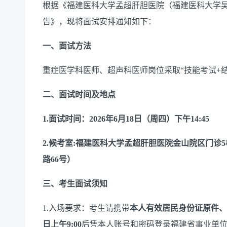
根据《福建医科大学孟超肝胆医院（福建医科大学吴
告》，现将面试安排通知如下：
一、
面试方法
重症医学科医师、超声科医师岗位采取“技能考试+
二、面试时间及地点
1.面试
时间
：2026年6月18日（周四）下午14:45
2.候考室:福建医科大学孟超肝胆医院金山院区门诊
路66号）
三、考生面试须知
1.入场要求：考生请携带
本人
有效
居民
身份证原件
、
日上午9:00
后凭本人账号和密码登录福建省事业单位公开招聘平台（