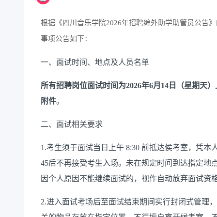
根据《四川音乐学院202
6
年招聘编外助学助管员公告》
事项公告如下：
一、面试时间、地点及人员名单
所有招聘岗位面试时间为
202
6
年
6
月
14
日
（
星期天）
附件
。
二、面试相关要求
1.考生须于面试当日上午 8:30 前抵达
侯考室
，
凭
本
45
后
不再接受考生入场。未在规定时间到
达
指定地
因个人原因不能继续面试的，视
作
自动放弃面试资
2.进入面试考场后至面试结束期间实行封闭式管理