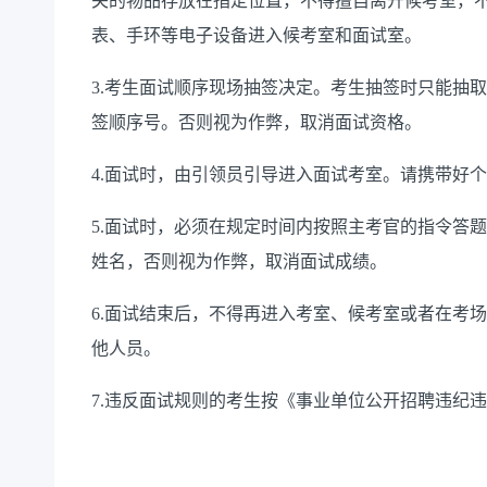
关的物品存放在指定位置，不得擅自离开候考室，
表、手环等电子设备进入候考室和面试室。
3.考生面试顺序
现场
抽签决定。考生抽签时只能抽取
签
顺序号
。否则视为作弊，取消面试资格。
4.面试时，由引领员引导进入面试考室。请携带好
5.面试时，必须在规定时间内按照主考官的指令答
姓名，否则视为作弊，取消面试成绩。
6.面试结束后，不得再进入考室、候考室或者
在
考场
他人员。
7.违反面试规则的考生按《事业单位公开招聘违纪