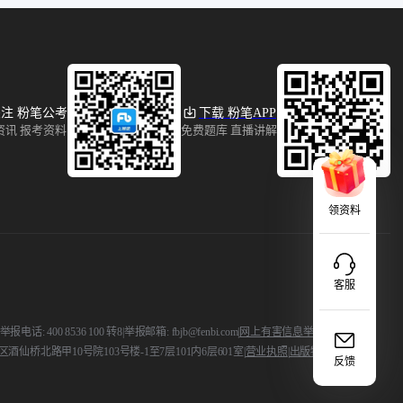
注 粉笔公考
下载 粉笔APP
资讯 报考资料
免费题库 直播讲解
领资料
客服
 400 8536 100 转8
|
举报邮箱: fbjb@fenbi.com
|
网上有害信息举报
酒仙桥北路甲10号院103号楼-1至7层101内6层601室
|
营业执照
|
出版物证
反馈