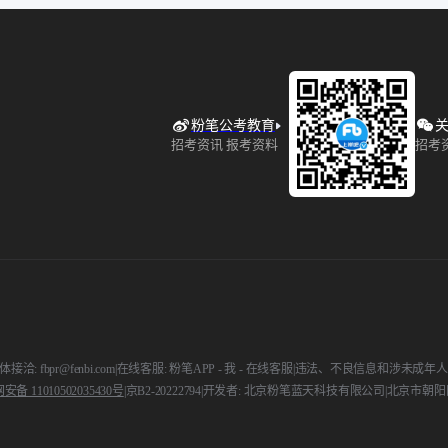
粉笔公考教育
关
招考资讯 报考资料
招考
接洽: fbpr@fenbi.com
|
在线客服: 粉笔APP - 我 - 在线客服
|
违法、不良信息和涉未成年人举报电话:
备 11010502035430号
|
京B2-20222794
|
开发者: 北京粉笔蓝天科技有限公司
|
北京市朝阳区