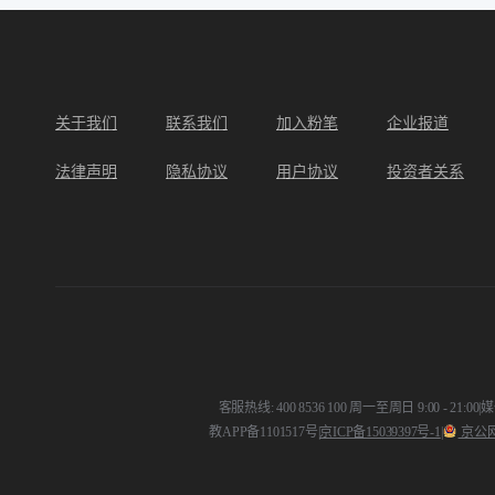
关于我们
联系我们
加入粉笔
企业报道
法律声明
隐私协议
用户协议
投资者关系
客服热线: 400 8536 100 周一至周日 9:00 - 21:00
|
媒体
教APP备1101517号
|
京ICP备15039397号-1
|
京公网安