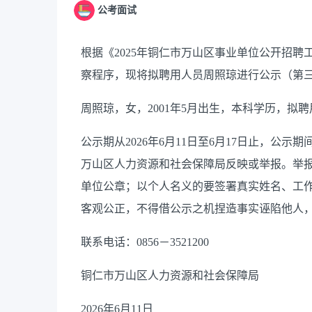
公考面试
根据《2025年铜仁市万山区事业单位公开招
察程序，现将拟聘用人员周照琼进行公示（第
周照琼，女，
2001年5月出生，本科学历，
公示期从202
6
年
6
月
11
日至
6
月
17
日止，公示期
万山区人力资源和社会保障局反映或举报。举
单位公章；以个人名义的要签署真实姓名、工
客观公正，不得借公示之机捏造事实诬陷他人
联系电话：0856－
3521200
铜仁市万山区人力资源和社会保障局
2026
年
6
月
11
日