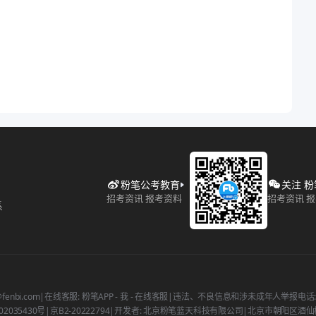
粉笔公考教育
关注 
招考资讯 报考资料
招考资讯 
系
fenbi.com
|
在线客服: 粉笔APP - 我 - 在线客服
|
违法、不良信息和涉未成年人举报电话: 400
2035430号
|
京B2-20222794
|
开发者: 北京粉笔蓝天科技有限公司
|
北京市朝阳区酒仙桥北