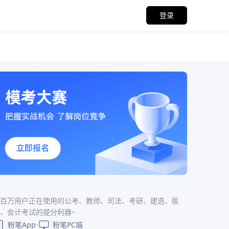
登录
百万用户正在使用的公考、教师、司法、考研、建造、医
、会计考试的提分利器~
粉笔App
粉笔PC端