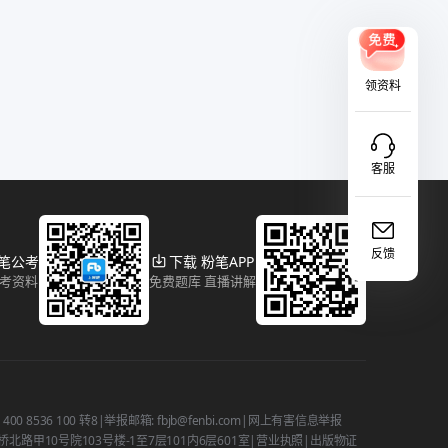
领资料
客服
反馈
粉笔公考
下载 粉笔APP
报考资料
免费题库 直播讲解
 8536 100 转8
|
举报邮箱: fbjb@fenbi.com
|
网上有害信息举报
路甲10号院103号楼-1至7层101内6层601室
|
营业执照
|
出版物证