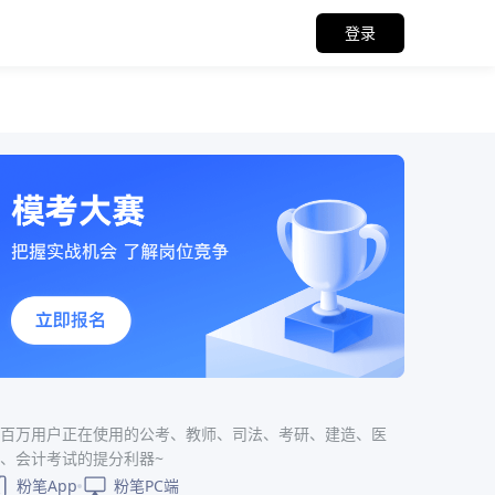
登录
百万用户正在使用的公考、教师、司法、考研、建造、医
、会计考试的提分利器~
粉笔App
粉笔PC端