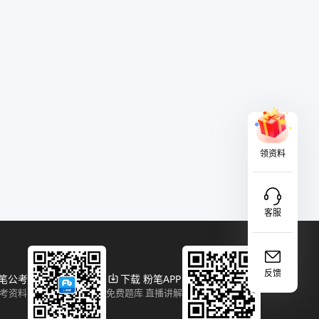
领资料
客服
反馈
粉笔公考
下载 粉笔APP
报考资料
免费题库 直播讲解