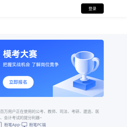
登录
百万用户正在使用的公考、教师、司法、考研、建造、医
、会计考试的提分利器~
粉笔App
粉笔PC端