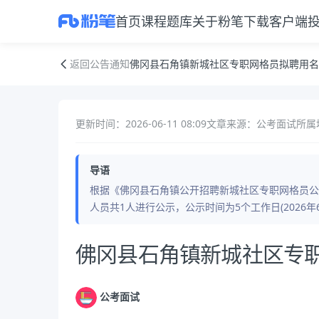
首页
课程
题库
关于粉笔
下载客户端
佛冈县石角镇新城社区专职网格员拟聘用名单公示
返回公告通知
佛冈县石角镇新城社区专职网格员拟聘用名
更新时间：2026-06-11 08:09
文章来源：公考面试
所属
导语
根据《佛冈县石角镇公开招聘新城社区专职网格员公
人员共1人进行公示，公示时间为5个工作日(2026年6
公告正文
佛冈县石角镇新城社区专
公考面试