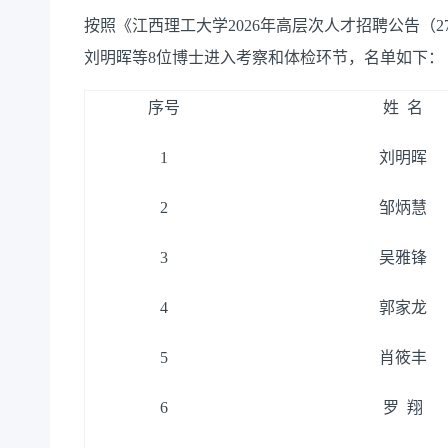
按照《江西理工大学
2026年高层次人才招聘公告
刘明晖
等8位博士进入考察和体检环节
，
名单如下：
序号
姓
名
1
刘明晖
2
邹炳慧
3
吴雅锋
4
郭家龙
5
肖筱丰
6
罗 翔