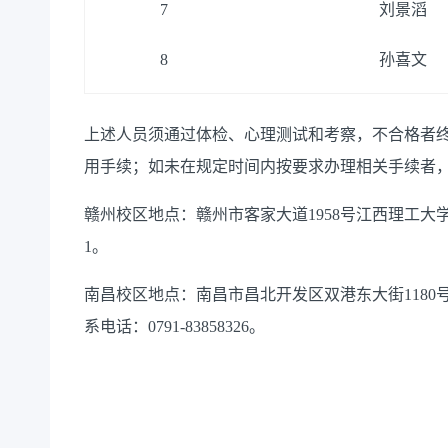
7
刘景滔
8
孙喜文
上述人员须通过体检、心理测试和考察，不合格者
用手续；如未在规定时间内按要求办理相关手续者
赣州校区地点：赣州市客家大道
1958号江西理工大学
1
。
南昌校区地点：南昌市昌北开发区双港东大街
118
系电话：0791-83858326。