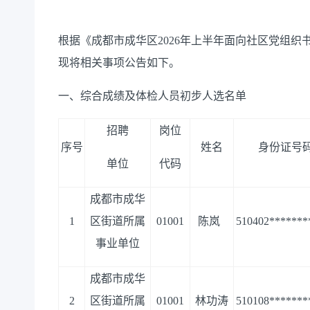
根据《成都市成华区
202
6
年
上半年
面向社区党组织
现将相关
事项公告
如下
。
一、综合成绩及体检人员初步人选名单
招聘
岗位
序号
姓名
身份证号
单位
代码
成都市成华
1
区街道所属
01001
陈岚
510402
*******
事业单位
成都市成华
2
区街道所属
01001
林功涛
510108
*******