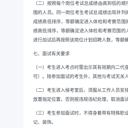
（二）按照每个岗位考试总成绩由高到低的顺
围的人员。同一岗位考生考试总成绩出现并列
成绩高低排序，等额确定进入体检和考察范围
绩高低排序，等额确定进入体检和考察范围的
进行加试后再按照该岗
位计划招聘人数，等额
七、面试有关要求
（一）
考生
进入考点时需出示其
有效期内二代
可）
。
除参加面试的
考生
外，其他与考试无关
（
二
）
考生进入候考室后，须服从工作人员安
放置指定位置，否则按违规违纪处理，取消面
（
三）考生参加面试时，不得身着带有特殊职
记、装饰。