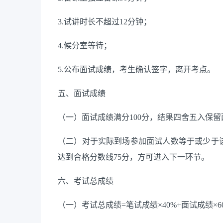
3.
试讲
时长
不超过
12分钟；
4.
候分室等待；
5.
公布面试成绩，
考生
确认签字，离开考点。
五、
面试成绩
（一）面试成绩满分
100分，
结果四舍五入保留
（二）对于实际到场参加面试人数等于或少于
达到合格分数线
75分，方可
进入下一环节。
六、考试总成绩
（一）考试总成绩
=笔试成绩
×
40%+面试成绩
×