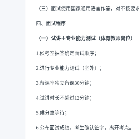
（三）面试使用国家通用语言作答，
对不按要
四、面试程序
（
一
）
试讲＋专业能力测试（体育教师岗位）
1.
候考室抽签确定面试顺序；
2.进行专业能力测试（室外）；
3.
备课室独立备课
30分钟；
4.
试讲
时长
不超过
12
分钟；
5.候分室等待；
6.
公布面试成绩，
考生
确认签字，离开考点。