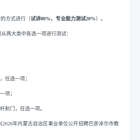
”的方式进行
（
试讲
80%、专业能力测试20%
）。
须从
两大类中各选一项进行测试
：
篮，任选一项；
选一项；
过杆射门，任选一项。
《
2
026年内蒙古自治区事业单位公开招聘巴彦淖尔市教