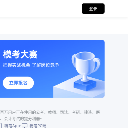
登录
百万用户正在使用的公考、教师、司法、考研、建造、医
、会计考试的提分利器~
粉笔App
粉笔PC端