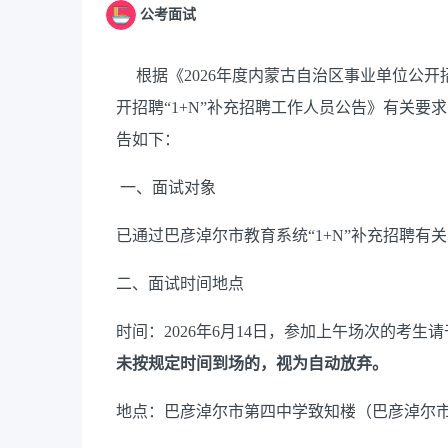
公考面试
根据《2026年度内蒙古自治区事业单位公开招
开招聘“1+N”补充招聘工作人员公告》有关
告如下：
一、面试对象
已通过巴彦淖尔市教育系统
“1+N”补充招聘
二、
面试
时间地点
时间
：
202
6
年
6
月
14
日
，参加上午场次的考生请
未按规定时间到场的，视为自动放弃
。
地点
：
巴彦淖尔市第四中学致知楼（巴彦淖尔