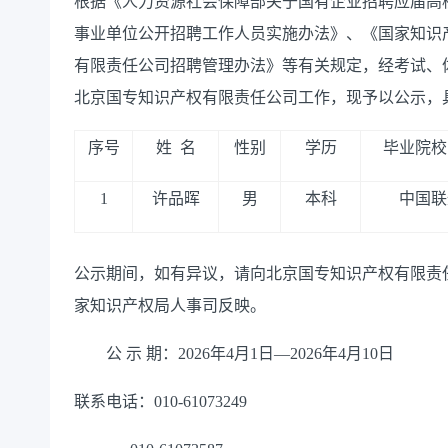
根据《人力资源社会保障部关于国有企业招聘应届高
事业单位公开招聘工作人员实施办法》、《国家知识
有限责任公司招聘
管理
办法》等有关规定，经考试、
北京国专知识产权有限责任公司工作，现予以公示，
序号
姓
名
性别
学历
毕业院校
1
许品晖
男
本科
中国联
公示期间，如有异议，请向北京国专知识产权有限责
家知识产权局人事司反映。
公
示
期：
202
6
年
4
月
1
日
—202
6
年
4
月
10
日
联系电话：
010-610732
49