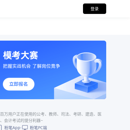
登录
百万用户正在使用的公考、教师、司法、考研、建造、医
、会计考试的提分利器~
粉笔App
粉笔PC端