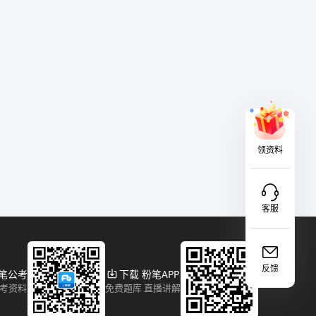
领资料
客服
反馈
粉笔公考
下载 粉笔APP
报考资料
免费题库 直播讲解