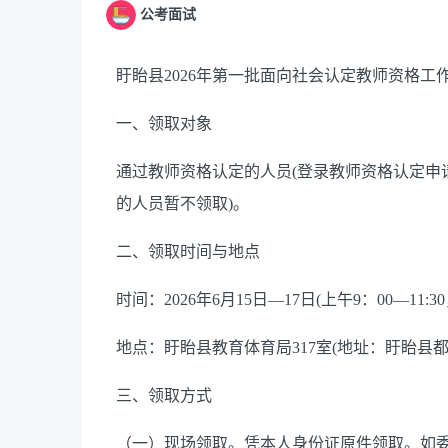
公考面试
盱眙县
2026年第一批面向社会认定教师资格
一、
领取对象
通过教师资格认定的人员
(登录教师资格认定
的人员暂不领取)。
二、
领取时间与地点
时间
：
2026年6月15日—17日(上午9：00—11:30
地点：
盱眙县教育体育局
317室(地址：盱眙县都梁
三、
领取方式
（一）现场领取。凭
本人身份证原件
领取。如