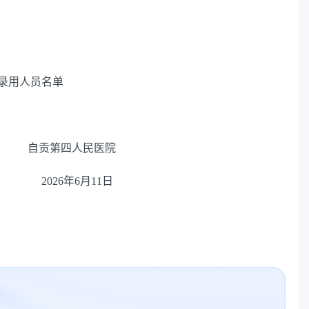
录用人员名单
自贡第四人民医院
6
年
6
月
11
日