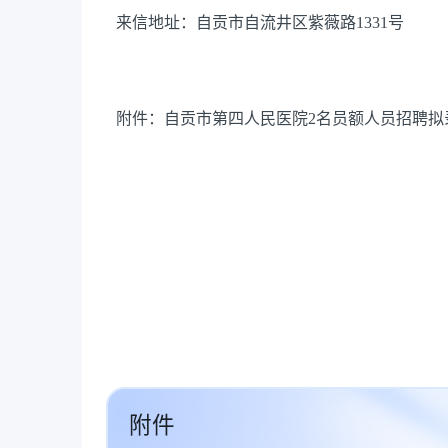
来信地址
：
自贡市自流井区紫薇路
1331
号
附件：自贡市第四人民医院
2
名员额人员招聘拟
202
附件