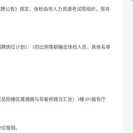
招聘公告》规定，体检由市人力资源考试院组织，现将
招聘岗位计划
1
：
1
的比例等额确定体检人员，具体名单
（岳阳楼区建湘路与花板桥路交汇处）
3
楼
305
报告厅
单位报销。