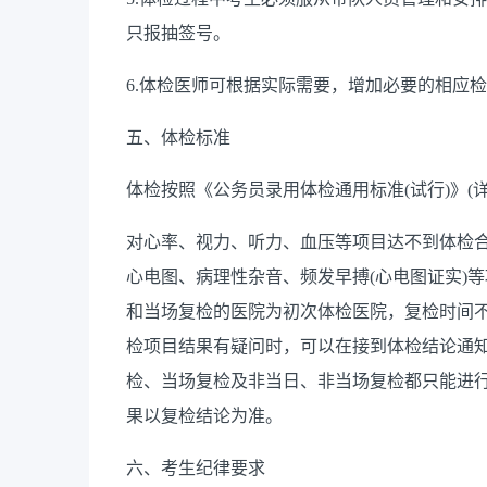
只报抽签号。
6.
体检医师可根据实际需要，增加必要的相应检
五、体检标准
体检按照《公务员录用体检通用标准
(
试行
)
》
(
对心率、视力、听力、血压等项目达不到体检
心电图、病理性杂音、频发早搏
(
心电图证实
)
等
和当场复检的医院为初次体检医院，复检时间
检项目结果有疑问时，可以在接到体检结论通
检、当场复检及非当日、非当场复检都只能进
果以复检结论为准。
六、考生纪律要求