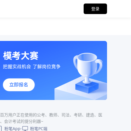
登录
百万用户正在使用的公考、教师、司法、考研、建造、医
、会计考试的提分利器~
粉笔App
粉笔PC端