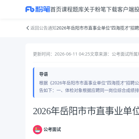
首页
课程
题库
关于粉笔
下载客户端
2026年岳阳市市直事业单位“四海揽才”招聘体检公告
返回公告通知
2026年岳阳市市直事业单位“四海揽才”招
更新时间：2026-06-11 04:25
文章来源：公考面试
所属
导语
根据《2026年岳阳市市直事业单位“四海揽才”招
告如下：一、体检对象根据应聘同一岗位综合成绩排
公告正文
2026年岳阳市市直事业单
公考面试