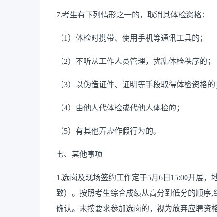
7.
考生有下列情形之一的，取消其体检资格：
（
1
）体检时携带、使用手机等通讯工具的；
（
2
）不听从工作人员管理，扰乱体检秩序的；
（
3
）以伪造证件、证明等手段取得体检资格的
（
4
）由他人代体检或代他人体检的；
（
5
）有其他弄虚作假行为的。
七、其他事项
1.
选岗及现场签约工作定于
5
月
6
日
15:00
开展，
致）。按照考生综合成绩从高分到低分的顺序
,
确认。未按要求参加选岗的，视为放弃应聘资