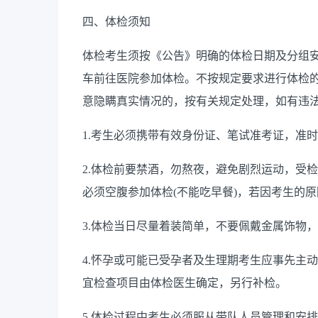
四、体检须知
体检考生须按《公告》明确的体检日期及分组
车前往医院参加体检。不按规定要求进行体检
意隐瞒真实情况的，按有关规定处理，如有违
1.
考生必须携带有效身份证、笔试准考证，准时
2.
体检前要禁酒，勿熬夜，避免剧烈运动，受检
必须空腹参加体检
(
不能吃早餐
)
，若因考生的原
3.
体检当日尽量着装简单，不要佩戴金属饰物，
4.
怀孕或可能已受孕者及生理期考生应事先主动
宜检查项目由体检医生确定，另行补检。
5.
体检过程中考生必须服从带队人员管理和安排