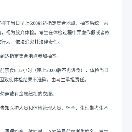
安排于当日早上
6:00
到达指定集合地点，抽签后统一乘
的，视为放弃体检。考生在体检过程中弄虚作假或者故
法行为，依法追究其法律责任。
到达指定集合地点参加抽签。
前禁食
8-12
小时（晚上
20:00
后不再进食），体检当日
因致使体检结果不准确，由考生承担责任。
勿穿戴有金属纽扣的衣服。
告知医护人员和体检管理人员，怀孕、生理期考生不
，逐项检查。体检时，以抽签号代替考生姓名，考生