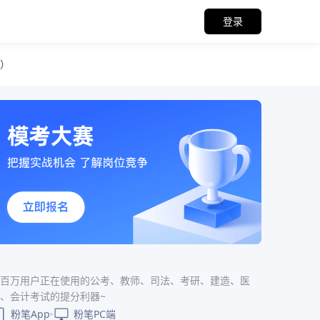
登录
批）
百万用户正在使用的公考、教师、司法、考研、建造、医
、会计考试的提分利器~
粉笔App
粉笔PC端