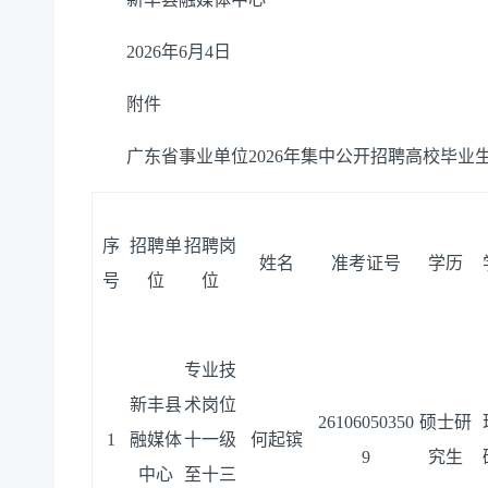
2026年6月4日
附件
广东省事业单位2026年集中公开招聘高校毕业
序
招聘单
招聘岗
姓名
准考证号
学历
号
位
位
专业技
新丰县
术岗位
26106050350
硕士研
1
融媒体
十一级
何起镔
9
究生
中心
至十三