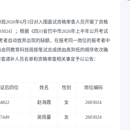
2026年6月3日对入围面试资格审查人员开展了资格
3024）；根据《四川省巴中市2026年上半年公开考试
考者自动放弃出现的缺额，在报考同一岗位的报考者中
局会同教育科技局按笔试总成绩由高到低的顺序依次确
审查递补人员名单和资格审查相关事宜予以公告：
证后四位
姓名
性别
岗位编码
报考
4822
赵海霞
女
2603024
学前
7449
吴雨蔓
女
2603024
学前