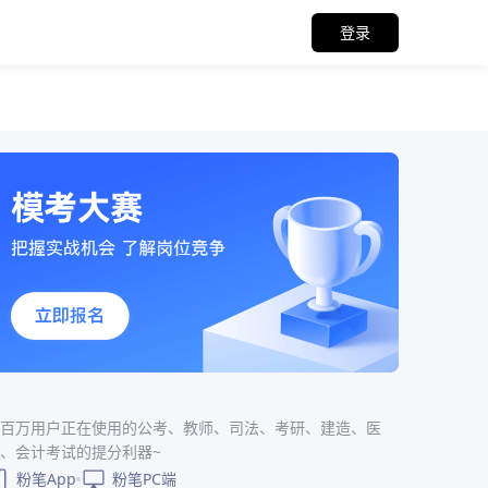
登录
百万用户正在使用的公考、教师、司法、考研、建造、医
、会计考试的提分利器~
粉笔App
粉笔PC端