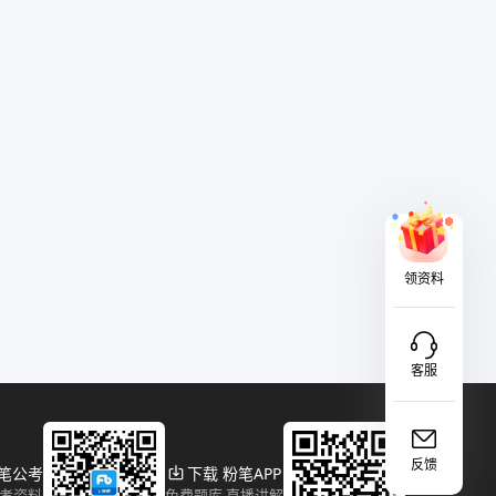
领资料
客服
反馈
粉笔公考
下载 粉笔APP
报考资料
免费题库 直播讲解