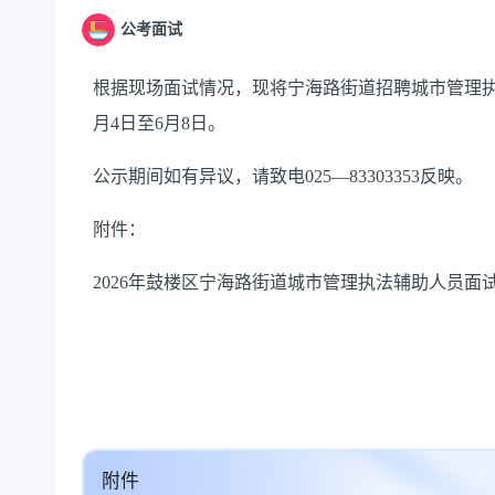
公考面试
根据现场面试情况，现将宁海路街道招聘城市管理
月
4
日至
6
月
8
日。
公示期间如有异议，请致电
025
—
83303353
反映。
附件：
2026
年鼓楼区宁海路街道城市管理执法辅助人员面
附件