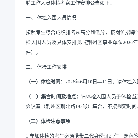
聘工作人员体检考察工作安排公告如下：
一、
体检入围人员情况
按照考生综合成绩排名从高分到低分，按岗位招聘
检入围人员
及具体安排
见《荆州区事业单位
202
6
年
件）。
二、
体检工作安排
（一）体检时间：
202
6
年
6
月
10
日
—
11
日，请体检
入
（二）集合时间及地点：
请体检入围人员于体检当
会议室（荆州区荆北路
192
号）
集合
，
不按规定时间
（三）体检注意事项
1.
参加体检的考生必须携带二代身份证原件、黑色