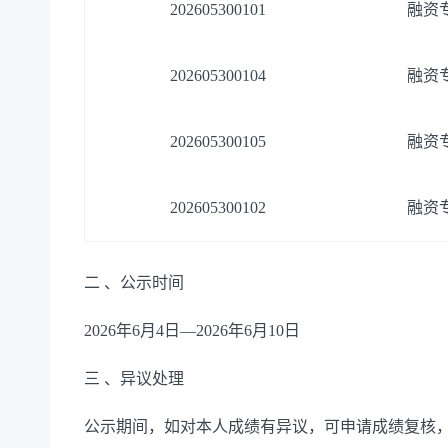
202605300101
融资
202605300104
融资
202605300105
融资
202605300102
融资
二
、公示时间
2026
年
6
月
4
日
—
2026
年
6
月
10
日
三
、异议处理
公示期间，如对本人成绩有异议，可申请成绩复核