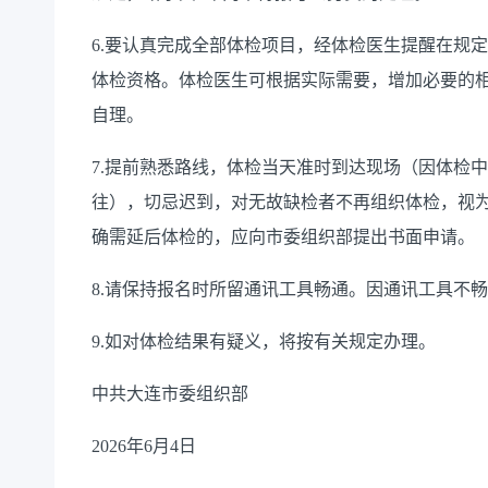
6.要认真完成全部体检项目，经体检医生提醒在规
体检资格。体检医生可根据实际需要，增加必要的
自理。
7.提前熟悉路线，体检当天准时到达现场（因体检
往），切忌迟到，对无故缺检者不再组织体检，视
确需延后体检的，应向市委组织部提出书面申请。
8.请保持报名时所留通讯工具畅通。因通讯工具不
9.如对体检结果有疑义，将按有关规定办理。
中共大连市委组织部
2026年6月4日