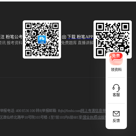
注 粉笔公考
下载 粉笔APP
资讯 报考资料
免费题库 直播讲解
领资料
客服
 400 8536 100 转8
|
举报邮箱: fbjb@fenbi.com
|
网上有害信息举报
酒仙桥北路甲10号院103号楼-1至7层101内6层601室
|
营业执照
|
出版物证
反馈