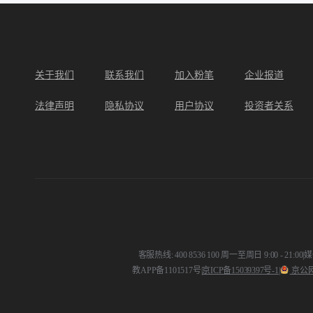
关于我们
联系我们
加入粉笔
企业报道
法律声明
隐私协议
用户协议
投资者关系
客服热线: 400 8536 100 周一至周日 9:00 - 21:00
|
媒体
教APP备1101517号
|
京ICP备15039397号-1
|
京公网安