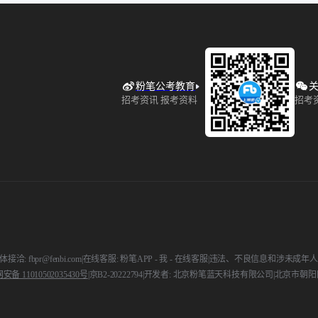
粉笔公考教育
关
招考资讯 报考资料
招考
接洽: fbpr@fenbi.com
|
在线客服: 粉笔APP - 我 - 在线客服
|
违法、不良信息和涉未成年人举报电话:
备 11010502035430号
|
京B2-20222794
|
开发者: 北京粉笔蓝天科技有限公司
|
北京市朝阳区