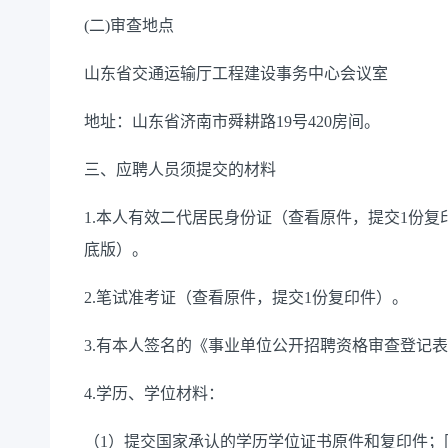
(二)审查地点
山东省交通
运输厅工程建设事务中心会议室
地址：山东省济南市
舜耕路
19
号
420房间
。
三、应聘人员须提交的材料
1.
本人有效二代居民身份证（查看原件，提交
1份复
底版）。
2.笔试准考证
（查看原件，提交
1份复印件）。
3.有本人签名的《事业单位公开招聘资格审查登记
4.
学历、学位材料：
（
1）提交国家承认的学历学位证书原件和复印件；