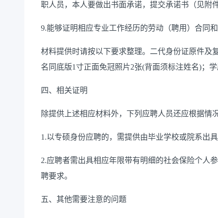
职人员，本人
要做出
书面承诺，
提交承诺书（见附
9.能够证明相应专业工作经历的劳动（聘用）合同
材料提供时请按以下要求整理。二代身份证原件及
名同底版1寸正面免冠照片2张(背面须标注姓名)；
四、相关证明
除提供上述相应材料外，下列应聘人员还应根据情
1.以专硕身份应聘的，需提供由毕业学校或院系出
2.
应聘者
需出具相应年限带有明细的社会保险个人参
聘
要求
。
五、其他需要注意的问题