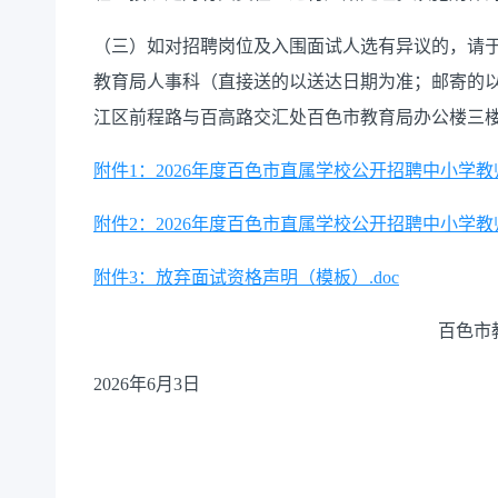
（三）如对招聘岗位及
入围
面试
人选有异议的，请
教育局人事科
（
直接送的以送达日期为准；邮寄的
江区前程路与百高路交汇处
百色
市教育局办公楼
三
附件1：2026年度百色市直属学校公开招聘中小学教师
附件2：2026年度百色市直属学校公开招聘中小学教
附件3：放弃面试资格声明（模板）.doc
百色市
2026
年
6
月
3
日