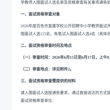
学教师入围面试人选名单及资格审查有关事项通告
一、面试资格审查对象
2026
年度百色市直属学校公开招聘中小学教师面试
围
面试人选
125
名
，免笔试
入围
面试人选4名
（具体
二、面试资格审查时间及地点
（
一）审查时间：
20
2
6
年
6
月
1
5
日至
6
月
1
7
日
，
上午
8
（二）
审查地点：
详见附件
2
。
三、面试资格审查需提供的材料
请
入围
面试人选按
通
告要求，通过直接送达的方式
面试资格审查单位：