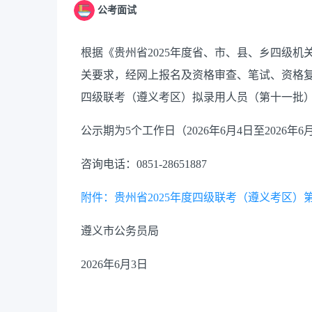
公考面试
根据
《
贵州省
2025
年度省、市、县、乡四级机
关要求
，
经网上报名及资格审查
、
笔试
、
资格
四级联考
（遵义
考区
）
拟录用人员
（
第
十一
批
公示期为
5
个工作日
（
2026
年
6
月
4
日至
2026
年
6
咨询
电话：
0851-28651887
附件：贵州省2025年度四级联考（遵义考区）
遵义市公务员局
2026
年
6
月
3
日