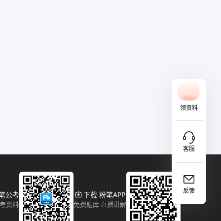
领资料
客服
反馈
粉笔公考
下载 粉笔APP
报考资料
免费题库 直播讲解