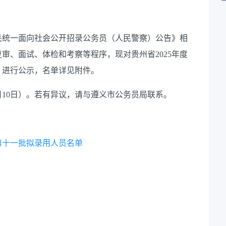
关统一面向社会公开招录公务员
（
人民警察
）
公告
》
相
复审
、
面试
、
体检和考察等程序
，
现对贵州省
2025
年度
）
进行公示
，
名单详见附件
。
月
10
日
）
。若有异议
，
请与
遵义市
公务员局联系
。
第十一批拟录用人员名单