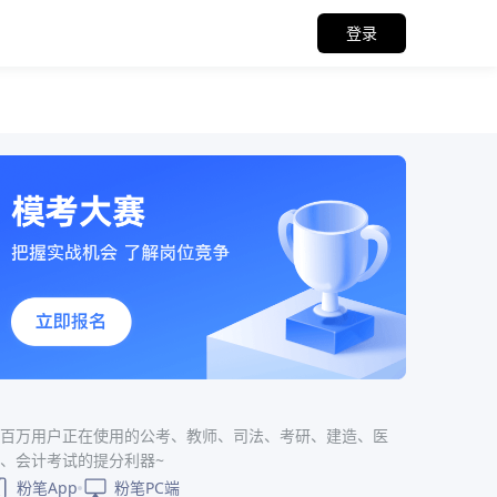
登录
百万用户正在使用的公考、教师、司法、考研、建造、医
、会计考试的提分利器~
粉笔App
粉笔PC端