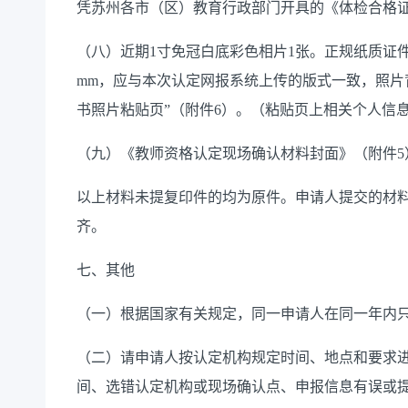
凭苏州各市（区）教育行政部门开具的《体检合格
（
八
）近期
1
寸免冠白底彩色相片
1
张。正规纸质证
mm
，应与本次认定网报系统上传的版式一致，
照
片
书照片粘贴页”（附件
6
）。（粘贴页上相关个人信
（九）《教师资格认定现场确认材料封面》（附件
5
以上材料未提复印件的均为原件。申请人提交的材
齐。
七
、其他
（一）根据国家有关规定，同一申请人在同一年内
（二）请申请人按认定机构规定时间、地点和要求
间、选错认定机构或现场确认点、申报信息有误或