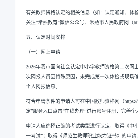
有关教师资格认定的相关信息（如：认定通知、体
关注
“常熟教育”微信公众号、常熟市人民政府网（
ht
五
、认定时间安排
（一）网上申请
202
6
年
我市面向社会认定
中小学教师资格第
二
次网
次网报人员因特殊原因，未完成第一次体检或现场
个人网报信息。
符合申请条件的申请人可在中国教师资格网（
https://
定”服务入口点击“在线办理”进行账号注册，完善
申请人应选择正确的
考试类型
进行认定，
取得《中
一考试”；取得《师范生教师职业能力证书》的申请