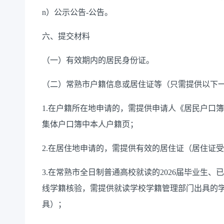
n
）公示公告
-
公告。
六
、提交材料
（一）有效期内的居民身份证。
（二）
常熟
市
户籍信息
或
居住证
等（只需提供以下
1.
在户籍所在地申请的，需提供申请人
《居民户口簿
集体户口簿中本人户籍页
；
2.
在居住地申请的，需提供
有效的居住证
（居住证受
3.
在常熟市全日制普通高校就读的
2026
届毕业生、已
线学籍核验，需提供就读学校学籍管理部门出具的
具）
；