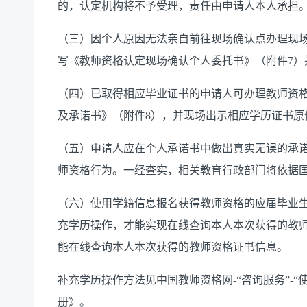
的，认定机构将不予受理，责任由申请人本人承担
（
三
）因个人原因无法亲自前往现场确认点办理现
写《教师资格认定现场确认个人委托书》（附件
7
）
（
四
）
已取得相应毕业证书的申请人可
办理教师资
及承诺书》（附件
8
），并
现场出示
相应
学历证书原
（
五
）申请人应在个人承诺书中做出真实无误的承
师资格行为。一经查实，相关教育行政部门将依据
（
六
）使用学籍信息报名获得教师资格的应届毕业
充学历操作，才能实现在线查询本人本次获得的教
能在线查询本人本次获得的教师资格证书信息。
补充学历操作方法见中国教师资格网
-
“咨询服务”
-
“
册》。