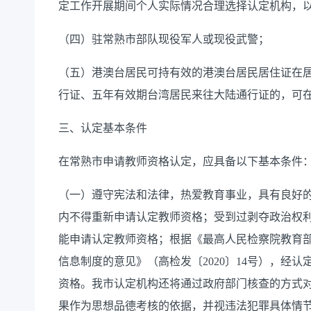
定工作开展期间个人实际情况合理选择认定机构，
（四）驻
常熟
市部队现役军人或现役武警
；
（五）港澳台居民
可
持有效的港澳台居民居住证在
行证、
五
年有效期台湾居民来往大陆通行证的，可
三
、认定基本条件
在常熟市申请教师资格认定，应具备以下基本条件
（一）遵守宪法和法律，热爱教育事业，具有良好
内不得重新申请认定教师资格；受到过剥夺政治权
能申请认定教师资格；根据《最高人民检察院教育
信息制度的意见》（高检发〔
2020
〕
14
号），经认
资格。我市认定机构还将通过政府部门核查的方式
果作为思想品德考核的依据，并视违法犯罪具体情