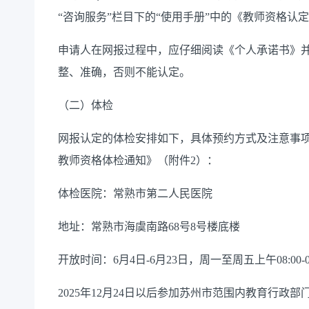
“咨询服务”栏目下的“
使用
手册
”中的《教师资格认
申请人在网报过程中，应仔细阅读《个人承诺书》
整
、
准确
，否则不能认定。
（二）体检
网报
认定的体检安排如下，具体预约方式及注意事
教师资格体检通知
》
（附件
2
）：
体检医院：常熟市第二人民医院
地址：常熟市海虞南路
68
号
8
号楼底楼
开放时间：
6
月
4
日
-
6
月
23
日，周一至周五上午
0
8
:00
-
2025
年
12
月
2
4
日以
后参加苏州市范围内教育行政部