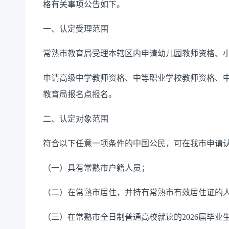
格有关事项公告如下。
一、认定
受理范围
常熟市教育局受理本辖区内申请幼儿园教师资格、
申请高级中学教师资格、中等职业学校教师资格、
教育局报名点报名。
二、认定对象范围
符合以下任意一项条件的中国公民，
可
在我市申请
（一）
具有
常熟
市户籍人员
；
（二）
在
常熟
市居住，并持有
常熟
市有效居住证的
（三）
在
常熟
市全日制
普通高校
就读的
2026
届毕业