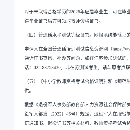
对于未取得合格学历的
2026
年应届毕业生，可在毕
得毕业证书后方可领取教师资格证书。
（四）普通话水平测试等级证书。网报系统能验证
申请人在全国普通话培训测试信息资源网（
https://w
通话证书查询、补办等问题，如在江苏参加测试的
话：
025-83758430
。非在苏测试考生，请与原考点
（五）《中小学教师资格考试合格证明》和《师范
供。
根据《退役军人事务部
教育部
人力资源社会保障部
役军人部发〔
2022
〕
46
号）规定，退役军人在服役
伍通知书、退役证书等相关材料，教师资格考试合