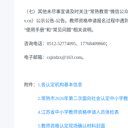
（
七
）其他未尽事宜请及时关注
“常熟教育”微信公
v.cn
）公示公告
-
公告
。教师资格申请报名过程中遇
“使用手册”和“常见问题”相关说明。
咨询电话：
0512-52774095
、
17768409860
；
电子
邮箱：
csjzrdzx@163.com
。
附件：
1.各认定机构基本信息
2.常熟市2026年第二次面向社会认定中小学
4.江苏省中小学教师资格申请人员体检表
5.教师资格认定现场确认材料封面