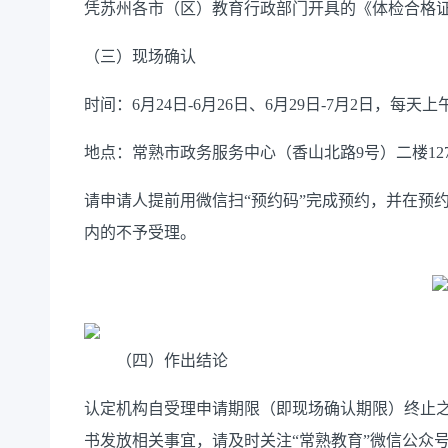
凭苏州各市（区）教育行政部门开具的《体检合格
（三）现场确认
时间：6月24日-6月26日、6月29日-7月2日，每天上午09:
地点：常熟市政务服务中心（香山北路
9
号）二楼
12
请申请人提前用微
信扫
“预约码”完成预约，并在
预
内的不予受
理
。
（四）作出结论
认定机构自受理申请期限（即现场确认期限）终止
书发放相关事宜，请及时关注“常熟教育”微信公众