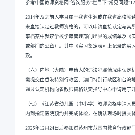
参考中国教师资格网“咨询服务”栏目下“常见问题”
12
2014
年及之前入学且属于我省生源或在我省高校就
未直接认定过教师资格的，可以申请直接认定与其
事档案中就读学校学籍管理部门出具的成绩单及《
或部门的公章）。其中《实习鉴定表》上记录的实
致。
（六）内地（大陆）申请人的违法犯罪情况由认定
需提交由香港特别行政区、澳门特别行政区和台湾
通过认定机构向省教师资格认定指导中心申请用于
（
七
）《江苏省幼儿园（中小学）教师资格申请人
内到指定医院预约并完成体检，
在
确认现场
时提交
202
5
年
1
2
月
24
日后参加过苏州市范围内教育行政部