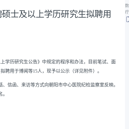
数
招聘硕士及以上学历研究生拟聘用
疗
以上学历研究生公告》中规定的程序和办法，目前笔试、面
，拟
聘
用于博闻等
15
人，现予以公示
（
详见附件
）
。
话、信函、来访等方式向朝阳市中心医院纪检监察室反映。
名。