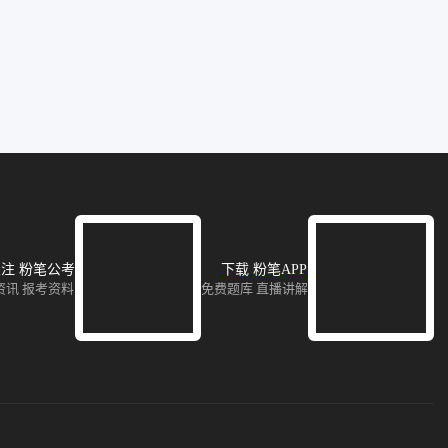
注 粉笔公考
下载 粉笔APP
资讯 报考资料
免费题库 直播讲解