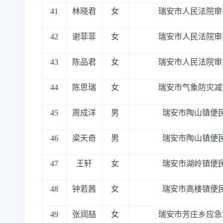
41
林晓君
女
瑞安市人民法院审
42
谢菲菲
女
瑞安市人民法院审
43
陈品君
女
瑞安市人民法院审
44
陈思瑞
女
瑞安市气象防灾减
45
周成洋
男
瑞安市陶山镇便
46
梁天奇
男
瑞安市陶山镇便
47
王轩
女
瑞安市湖岭镇便
48
钟若茜
女
瑞安市高楼镇便
49
张润喆
女
瑞安市芳庄乡应急