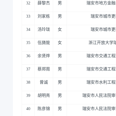
32
薛黎杰
男
瑞安市地方金融
33
刘家栋
男
瑞安市城市更
34
汤玲珑
女
瑞安市城市更
35
伍旖旎
女
浙江开放大学
36
余贤烨
男
瑞安市交通工程
37
蔡郑周
男
瑞安市交通工程
38
曾诚
男
瑞安市水利工程
39
胡明亮
男
瑞安市人民法院审
40
陈彦锦
男
瑞安市人民法院审