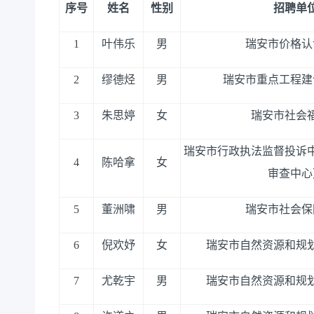
序号
姓名
性别
招聘单
1
叶伟乐
男
瑞安市价格认
2
缪德烃
男
瑞安市重点工程建
3
朱思婷
女
瑞安市社会
瑞安市行政执法监督投诉
4
陈哈拿
女
审查中心
5
董洲啸
男
瑞安市社会保
6
倪欢妤
女
瑞安市自然资源和规
7
尤乾宇
男
瑞安市自然资源和规