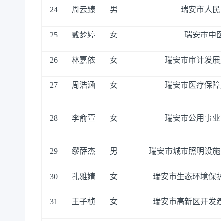
24
周云臻
男
瑞安市人民
25
戴梦婷
女
瑞安市中
26
林嘉依
女
瑞安市审计发展
27
周浩涵
女
瑞安市医疗保障
28
李俞萱
女
瑞安市公用事业
29
缪薛杰
男
瑞安市城市照明设施
30
孔雅婧
女
瑞安市生态环境保
31
王子桢
女
瑞安市高新区开发