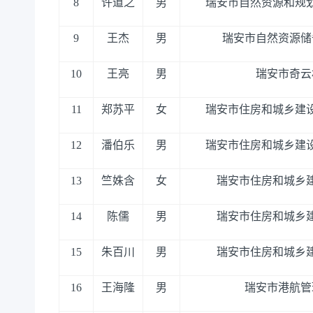
8
许道之
男
瑞安市自然资源和规
9
王杰
男
瑞安市自然资源储
10
王亮
男
瑞安市奇云
11
郑苏平
女
瑞安市住房和城乡建
12
潘伯乐
男
瑞安市住房和城乡建
13
竺姝含
女
瑞安市住房和城乡
14
陈儒
男
瑞安市住房和城乡
15
朱百川
男
瑞安市住房和城乡
16
王海隆
男
瑞安市港航管