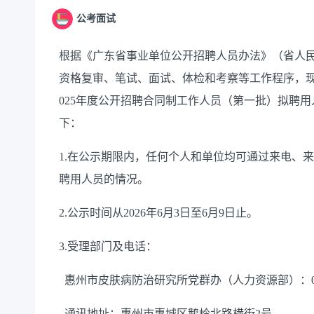
公考面试
根据《广东省事业单位公开招聘人员办法》（省人民
资格复审、
笔试、面试、
体检和考察等工作程序，
025年度公开招聘合同制工作人员
（第一批）
拟聘用
下：
1.在公示期限内，任何个人和单位均可通过来电、
聘用人员的情况。
2.公示时间从2026年
6
月
3
日至
6
月
9
日止。
3.受理部门及电话：
惠州市
皮肤病防治研究所党群办（人力资源部）
：0
通讯地址：惠州市惠城区
鹅岭北路横街
2号